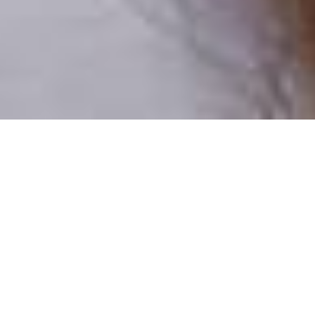
Pouze reální lidé
100 % profilů prověřujeme