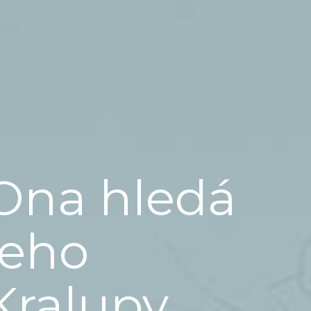
Ona hledá
jeho
Kralupy