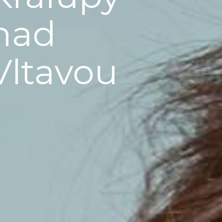
nad
Vltavou