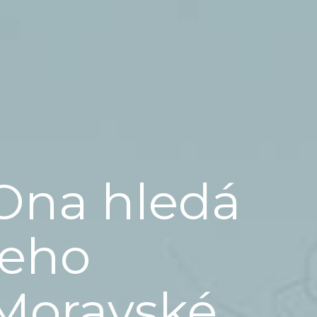
Ona hledá
jeho
Moravské