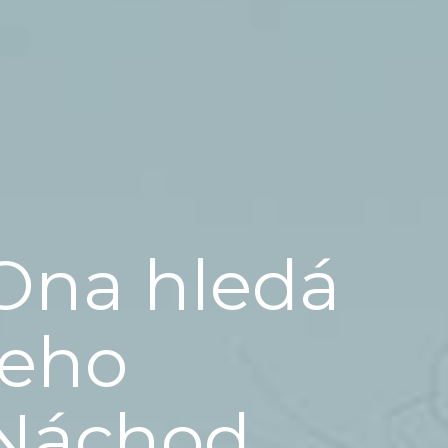
Ona hledá
jeho
Náchod