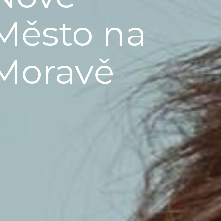
Město na
Moravě