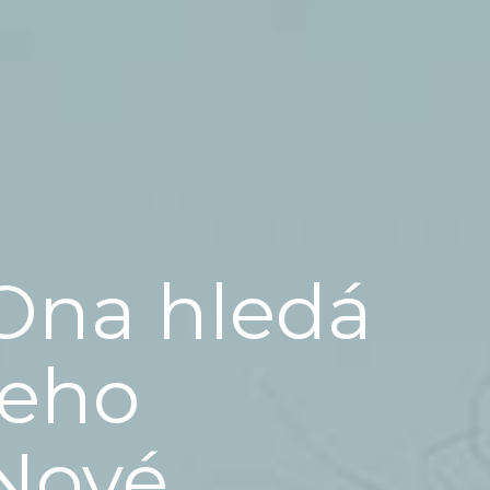
Ona hledá
jeho
Nové