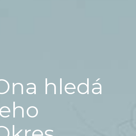
Ona hledá
jeho
Okres