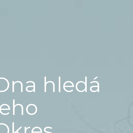
Ona hledá
jeho
Okres