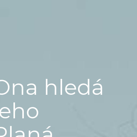
Ona hledá
jeho
Planá