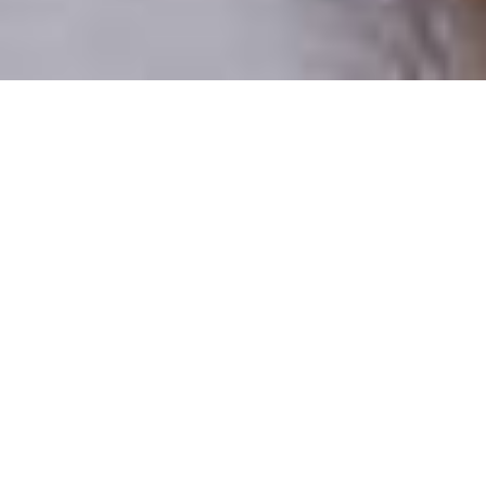
Pouze reální lidé
100 % profilů prověřujeme