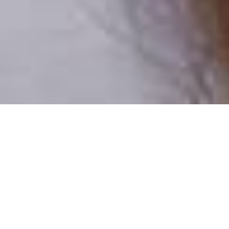
Pouze reální lidé