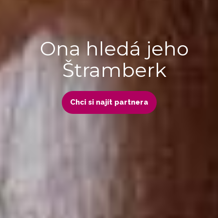
Ona hledá jeho
Štramberk
Chci si najít partnera