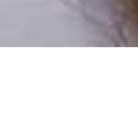
Pouze reální lidé
100 % profilů prověřujeme