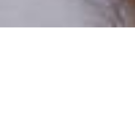
Pouze reální lidé
100 % profilů prověřujeme