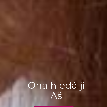
Ona hledá ji
Aš