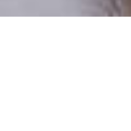
Pouze reální lidé
100 % profilů prověřujeme
Pouze lidé, kteří chtějí vztah