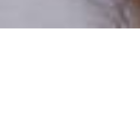
Pouze reální lidé
100 % profilů prověřujeme