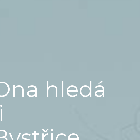
Ona hledá
i
Bystřice