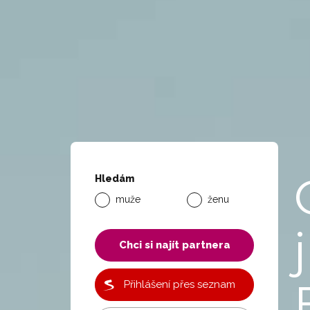
Hledám
muže
ženu
j
Chci si najít partnera
Přihlášení přes seznam