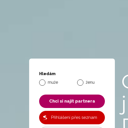
Hledám
muže
ženu
j
Chci si najít partnera
Přihlášení přes seznam