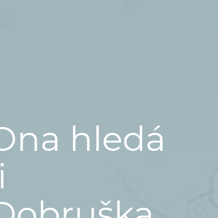
Ona hledá
i
Dobruška