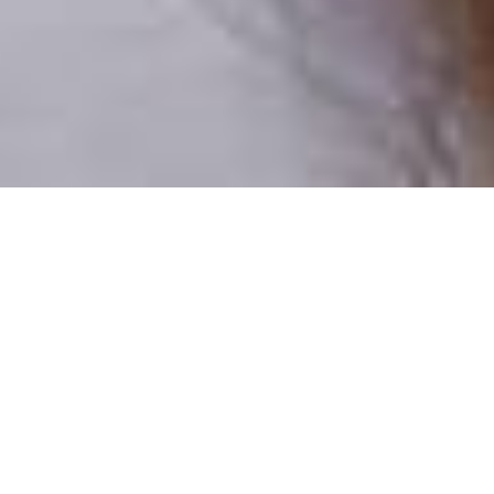
Pouze reální lidé
100 % profilů prověřujeme