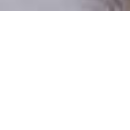
Pouze reální lidé
100 % profilů prověřujeme
Pouze lidé, kteří chtějí vztah