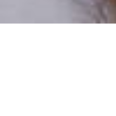
Pouze reální lidé
100 % profilů prověřujeme