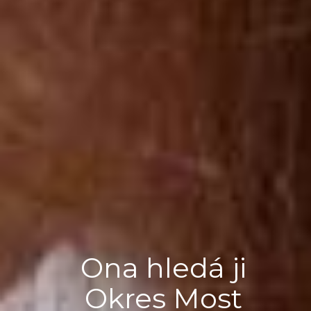
Ona hledá ji
Okres Most