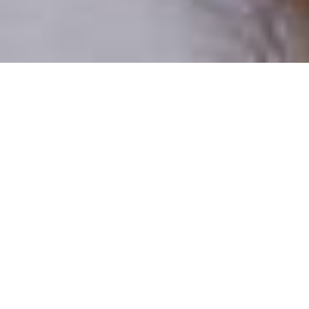
Pouze reální lidé
100 % profilů prověřujeme