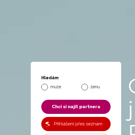
Hledám
muže
ženu
j
Chci si najít partnera
Přihlášení přes seznam