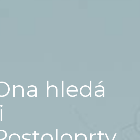
Ona hledá
i
Postoloprty