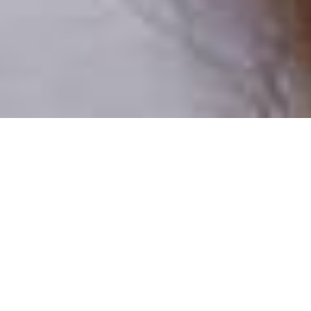
Pouze reální lidé
100 % profilů prověřujeme