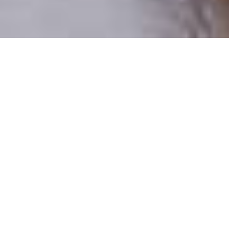
Pouze reální lidé
100 % profilů prověřujeme