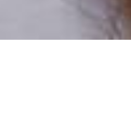
Pouze reální lidé
100 % profilů prověřujeme