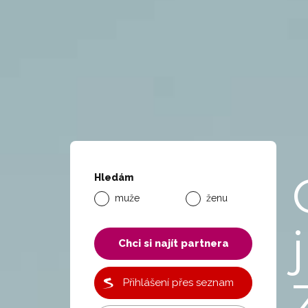
Hledám
muže
ženu
j
Chci si najít partnera
Přihlášení přes seznam