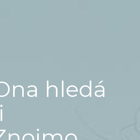
Ona hledá
i
Znojmo