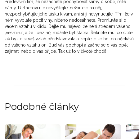
Především tím, že nezačnete pochybovat samy o sobě, milé
dámy. Partnerovi nic nevyčítejte, nežárlete na něj,
nezpochybňujte jeho lásku k vám, ani si jí nevynucujte. Tím, že v
něm vyvoláte pocit viny, ničeho nedosáhnete. Promluvte si o
vašem vztahu v klidu. Dejte mu najevo, že není středem vašeho
„vesmíru“, a že i bez něj můžete být šťatná. Řekněte mu, co cítíte,
jak byste si váš vztah představovala a zeptejte se ho, co očekává
od vašeho vztahu on. Buď vás pochopí a začne se o vás opět
zajímat, nebo o vás přijde. Tak už to v životě chodí!
Podobné články