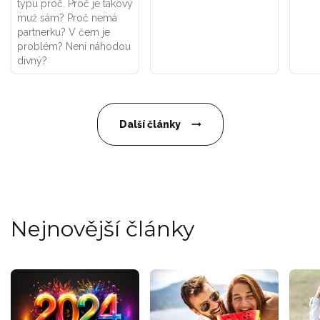
typu proč. Proč je takový
muž sám? Proč nemá
partnerku? V čem je
problém? Není náhodou
divný?
Další články
Nejnovější články