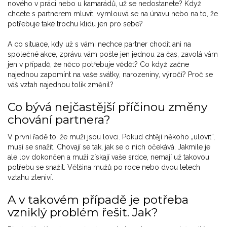
nového v práci nebo u kamarádů, už se nedostanete? Když
chcete s partnerem mluvit, vymlouvá se na únavu nebo na to, že
potřebuje také trochu klidu jen pro sebe?
A co situace, kdy už s vámi nechce partner chodit ani na
společné akce, zprávu vám pošle jen jednou za čas, zavolá vám
jen v případě, že něco potřebuje vědět? Co když začne
najednou zapomínt na vaše svátky, narozeniny, výročí? Proč se
váš vztah najednou tolik změnil?
Co bývá nejčastější příčinou změny
chování partnera?
V první řadě to, že muži jsou lovci. Pokud chtějí někoho „ulovit“,
musí se snažit. Chovají se tak, jak se o nich očekává. Jakmile je
ale lov dokončen a muži získají vaše srdce, nemají už takovou
potřebu se snažit. Většina mužů po roce nebo dvou letech
vztahu zleniví.
A v takovém případě je potřeba
vzniklý problém řešit. Jak?