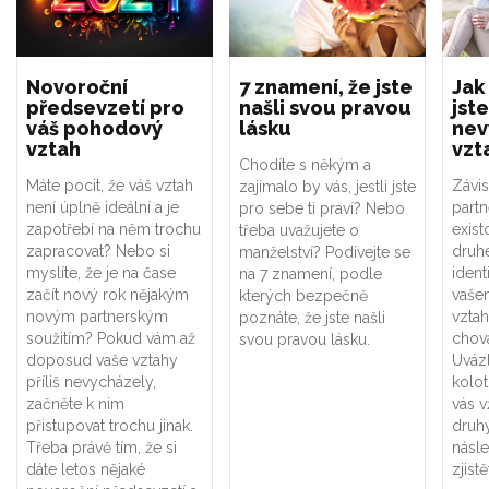
Novoroční
7 znamení, že jste
Jak
předsevzetí pro
našli svou pravou
jste
váš pohodový
lásku
nev
vztah
vzt
Chodíte s někým a
Máte pocit, že váš vztah
Závis
zajímalo by vás, jestli jste
není úplně ideální a je
part
pro sebe ti praví? Nebo
zapotřebí na něm trochu
exist
třeba uvažujete o
zapracovat? Nebo si
druhé
manželství? Podívejte se
myslíte, že je na čase
ident
na 7 znamení, podle
začít nový rok nějakým
vaše
kterých bezpečně
novým partnerským
vztah
poznáte, že jste našli
soužitím? Pokud vám až
chová
svou pravou lásku.
doposud vaše vztahy
Uváz
příliš nevycházely,
kolot
začněte k nim
vás v
přistupovat trochu jinak.
druhý
Třeba právě tím, že si
násle
dáte letos nějaké
zjistě