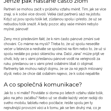
Jenže pak nastane často zlom
Partneři se mohou začít v průběhu vztahu měnit. Tím, jak se více
znají, si k sobě více dovolí. Velká část partnerů sází na jistotu.
Když už jsou spolu tolik let, zůstanou spolu i přesto, že už se
nebudou tolik snažit. A tady pozor, aby vaše mínění nebylo
mylné, pánové!
Ženy mrzí především fakt, že k nim často pánové změní své
chování. Co máme na mysli? Třeba to, že už spolu nesedíte
večer u televize a nedíváte se společně na film nebo to, že už si
spolu nedáte po práci skleničku vína. Další „rána“ může přijít ve
chvíli, kdy se s vámi přestanou pánové vodit na veřejnosti za
ruku, přestanou se s vámi před ostatními líbat či objímat.
Partnerky tak mohou nabýt dojmu, že se za ně jejich milovaný
stydí, nebo že chce dát ostatním najevo, že k sobě nepatříte.
A co společná komunikace?
Jak to s ní máte? Povídáte si doma po letech vztahu stále tolik,
jako na jeho začátku? Nebo už se díváte každý večer raději do
svého mobilu, tabletu nebo počítače, řešíte spolu jen ty
nejnutnější provozní věci a k tomu, jak se ten druhý má, co je