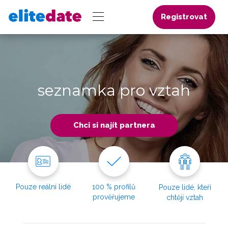
Registrovat
seznamka pro vztah
Chci si najít partnera
Pouze reální lidé
100 % profilů
Pouze lidé, kteří
prověřujeme
chtějí vztah