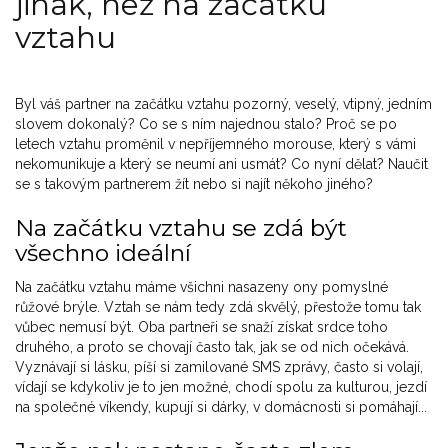
jinak, než na začátku
vztahu
Byl váš partner na začátku vztahu pozorný, veselý, vtipný, jedním
slovem dokonalý? Co se s ním najednou stalo? Proč se po
letech vztahu proměnil v nepříjemného morouse, který s vámi
nekomunikuje a který se neumí ani usmát? Co nyní dělat? Naučit
se s takovým partnerem žít nebo si najít někoho jiného?
Na začátku vztahu se zdá být
všechno ideální
Na začátku vztahu máme všichni nasazeny ony pomyslné
růžové brýle. Vztah se nám tedy zdá skvělý, přestože tomu tak
vůbec nemusí být. Oba partneři se snaží získat srdce toho
druhého, a proto se chovají často tak, jak se od nich očekává.
Vyznávají si lásku, píší si zamilované SMS zprávy, často si volají,
vídají se kdykoliv je to jen možné, chodí spolu za kulturou, jezdí
na společné víkendy, kupují si dárky, v domácnosti si pomáhají...