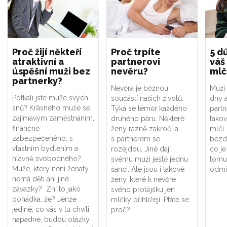
Proč žijí někteří
Proč trpíte
5 d
atraktivní a
partnerovi
váš
úspěšní muži bez
nevěru?
mlč
partnerky?
Nevěra je běžnou
Muži 
Potkali jste muže svých
součástí našich životů.
dny a
snů? Krásného muže se
Týká se téměř každého
partn
zajímavým zaměstnáním,
druhého páru. Některé
takov
finančně
ženy rázně zakročí a
mlčí.
zabezpečeného, s
s partnerem se
bezdů
vlastním bydlením a
rozejdou. Jiné dají
co je
hlavně svobodného?
svému muži ještě jednu
tomu
Muže, který není ženatý,
šanci. Ale jsou i takové
odmít
nemá děti ani jiné
ženy, které k nevěře
závazky? Zní to jako
svého protějšku jen
pohádka, že? Jenže
mlčky přihlížejí. Ptáte se
jediné, co vás v tu chvíli
proč?
napadne, budou otázky