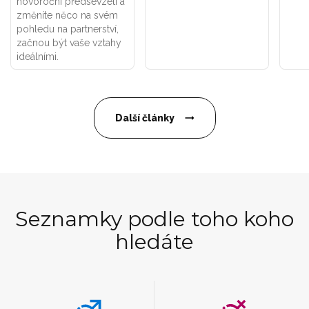
novoroční předsevzetí a
změníte něco na svém
pohledu na partnerství,
začnou být vaše vztahy
ideálními.
Další články
Seznamky podle toho koho
hledáte