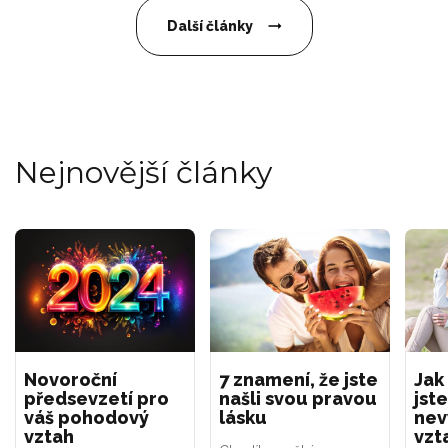
Další články
Nejnovější články
Novoroční
7 znamení, že jste
Jak
předsevzetí pro
našli svou pravou
jste
váš pohodový
lásku
nev
vztah
vzt