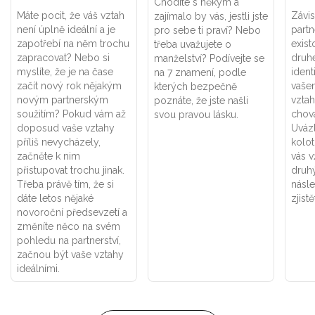
Chodíte s někým a
Máte pocit, že váš vztah
Závis
zajímalo by vás, jestli jste
není úplně ideální a je
part
pro sebe ti praví? Nebo
zapotřebí na něm trochu
exist
třeba uvažujete o
zapracovat? Nebo si
druhé
manželství? Podívejte se
myslíte, že je na čase
ident
na 7 znamení, podle
začít nový rok nějakým
vaše
kterých bezpečně
novým partnerským
vztah
poznáte, že jste našli
soužitím? Pokud vám až
chová
svou pravou lásku.
doposud vaše vztahy
Uváz
příliš nevycházely,
kolot
začněte k nim
vás v
přistupovat trochu jinak.
druhý
Třeba právě tím, že si
násle
dáte letos nějaké
zjistě
novoroční předsevzetí a
změníte něco na svém
pohledu na partnerství,
začnou být vaše vztahy
ideálními.