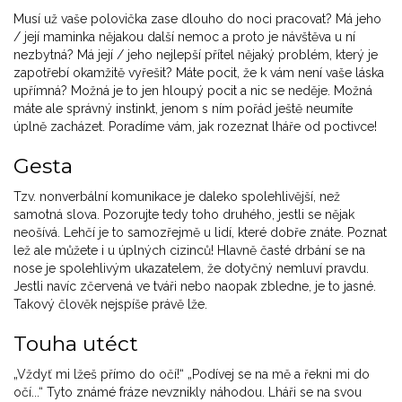
Musí už vaše polovička zase dlouho do noci pracovat? Má jeho
/ její maminka nějakou další nemoc a proto je návštěva u ní
nezbytná? Má její / jeho nejlepší přítel nějaký problém, který je
zapotřebí okamžitě vyřešit? Máte pocit, že k vám není vaše láska
upřímná? Možná je to jen hloupý pocit a nic se neděje. Možná
máte ale správný instinkt, jenom s ním pořád ještě neumíte
úplně zacházet. Poradíme vám, jak rozeznat lháře od poctivce!
Gesta
Tzv. nonverbální komunikace je daleko spolehlivější, než
samotná slova. Pozorujte tedy toho druhého, jestli se nějak
neošívá. Lehčí je to samozřejmě u lidí, které dobře znáte. Poznat
lež ale můžete i u úplných cizinců! Hlavně časté drbání se na
nose je spolehlivým ukazatelem, že dotyčný nemluví pravdu.
Jestli navíc zčervená ve tváři nebo naopak zbledne, je to jasné.
Takový člověk nejspíše právě lže.
Touha utéct
„Vždyť mi lžeš přímo do očí!“ „Podívej se na mě a řekni mi do
očí...“ Tyto známé fráze nevznikly náhodou. Lháři se na svou