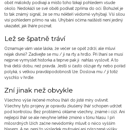
oběť málokdy podívají a místo toho těkají pohledem všude
okolo. Nedokáží se své oběti podívat zpříma do očí. Bohužel je
to tak známý signál, že se mu někteří vědomě vyhýbají. Vší silou
visí pohledem přímo na vás. Uhýbání očima naštěstí není jediný
ukazatel, jak lháře poznat.
Lež se špatně tráví
Oznamuje vám vaše láska, že večer se opět zdrží, ale mluví
nějak divně? Zadívejte se mu / jí na rty a hrdlo. Při lhaní se musí
nejprve vymyslet historka a teprve pak ji nahlas vyslovit. A to
trvá delší dobu, než pravda. Jestli si často olizuje rty nebo pořád
polyká, s velkou pravděpodobností lže. Doslova mu / jí totiž
vyschlo v hrdle.
Zní jinak než obvykle
Všechno výše řečené mohou lháři do jisté míry ovlivnit.
Všechny tyto projevy je opravdu zkušený lhář schopen udržet
pod kontrolou. Bez problémů oklame všechny, známé i cizí. Ani
nejlepší lhář se ale nevyhne lehké změně v tónu hlasu. I při
milosrdných lžích začne nevědomky mluvit o něco vyšším
hlasem. A ne, není to výsledek mutování ani přirozené výšky