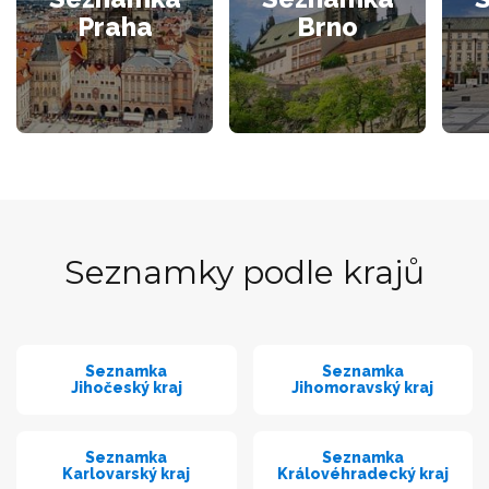
Praha
Brno
Seznamky podle krajů
Seznamka
Seznamka
Jihočeský kraj
Jihomoravský kraj
Seznamka
Seznamka
Karlovarský kraj
Královéhradecký kraj