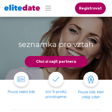
Registrovat
seznamka pro vztah
Chci si najít partnera
Pouze reální lidé
100 % profilů
Pouze lidé, kteří
prověřujeme
chtějí vztah