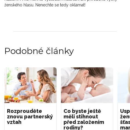
ženského hlasu. Nenechte se tedy oklamat!
Podobné články
Rozprouděte
Co byste ještě
Usp
znovu partnerský
měli stihnout
žen
vztah
před založením
šťa
rodiny?
man