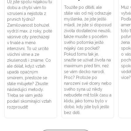
Už jste spolu nějakou tu
Toužíte po dítěti, ale
Muž 
dobu a chybí vám to
stále vás od něj odrazuje
vytvá
vzrušení a nejistota z
myšlenka, že jste ještě
Podl
prvních týdnů?
mladí, že jste si doposud
amer
Zamilovanost bohužel
života dostatečně neužili,
toto 
vydrží max. 2 roky, poté
takže musíte s početím
potvr
vášnivé city přecházejí
svého potomka ještě
žena 
v trvalé a méně
nějaký čas počkat?
spoko
intenzivní. To už určitě
Pokud tomu tak je,
o vás
všichni víme a ze
snažte se užívat života na
poch
zkušenosti i známe. Co
maximum před tím, než
spoko
ale dělat, když vztah
se vám děcko narodí.
vědě
upadá opačným
Proč? Protože po
více?
směrem, přestože se
narození své dcery nebo
stále milujete? Zkuste
svého syna už nikdy
následující metody.
nebudete mít tolik času a
Třeba se vám ještě
klidu, jako tomu bylo v
podaří skomírající vztah
době, kdy jste byli ještě
rozproudit!
bez dětí.