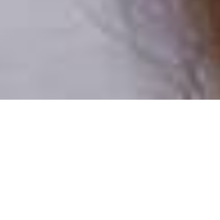
Pouze reální lidé