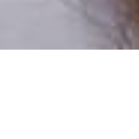
Pouze reální lidé
100 % profilů prověřujeme