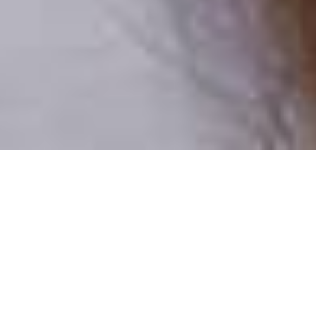
Pouze reální lidé