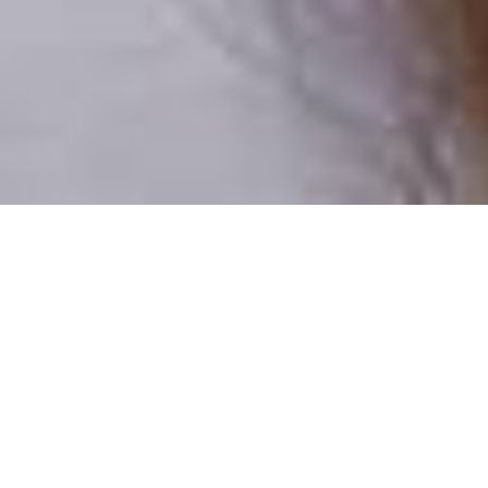
Pouze reální lidé
100 % profilů prověřujeme