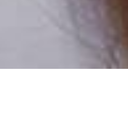
Pouze reální lidé