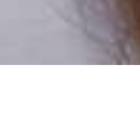
Pouze reální lidé