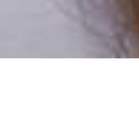
Pouze reální lidé
100 % profilů prověřujeme