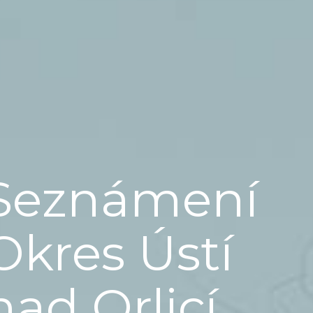
Seznámení
Okres Ústí
nad Orlicí