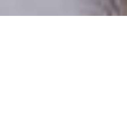
Pouze reální lidé
100 % profilů prověřujeme
Pouze lidé, kteří chtějí vztah