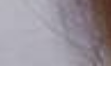
Pouze reální lidé