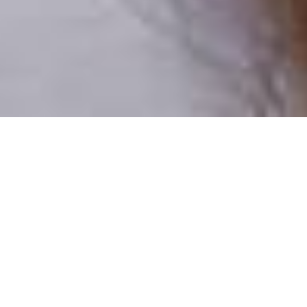
Pouze reální lidé
100 % profilů prověřujeme