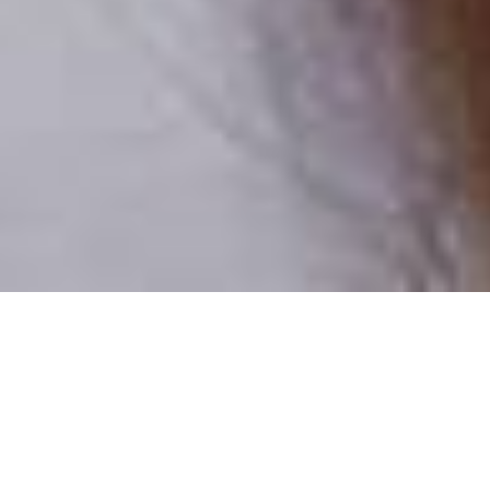
Pouze reální lidé