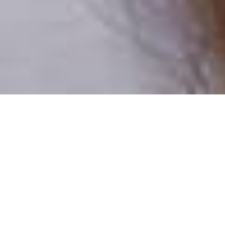
Pouze reální lidé
100 % profilů prověřujeme