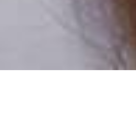
Pouze reální lidé