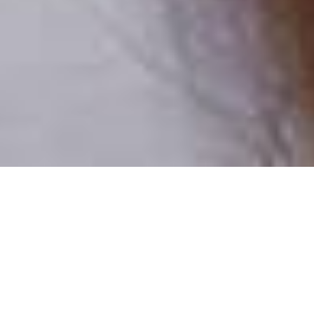
Pouze reální lidé