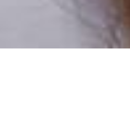
Pouze reální lidé
100 % profilů prověřujeme