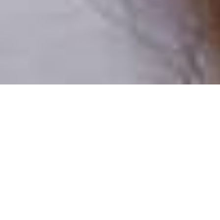
Pouze reální lidé
100 % profilů prověřujeme