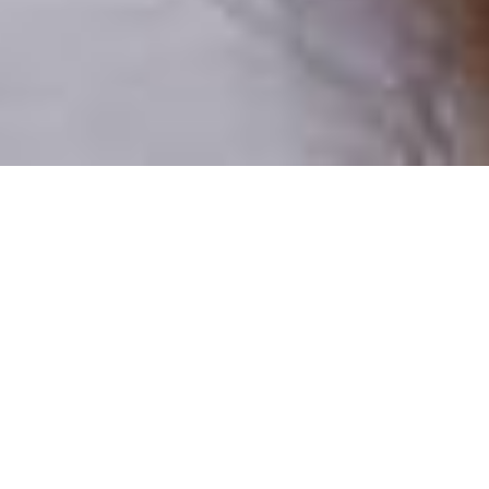
Pouze reální lidé
100 % profilů prověřujeme