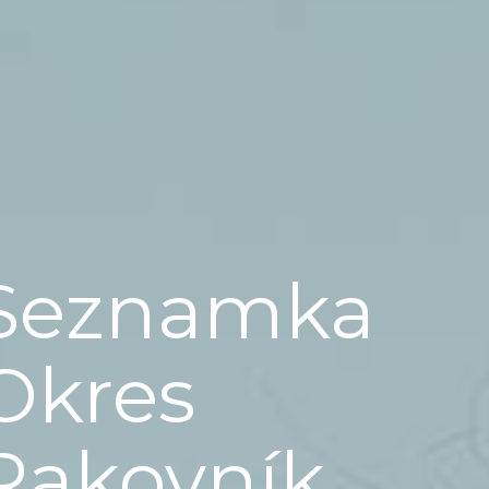
Seznamka
Okres
Rakovník