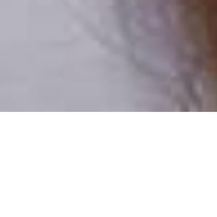
Pouze reální lidé