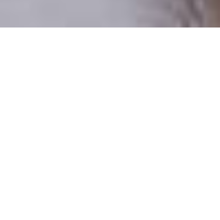
Pouze reální lidé
100 % profilů prověřujeme
Pouze lidé, kteří chtějí vztah