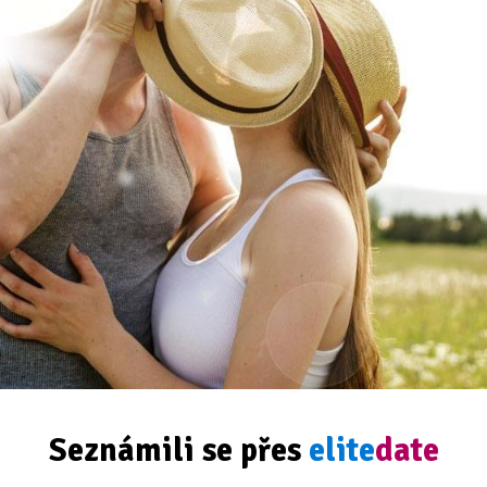
Seznámili se přes
elite
date