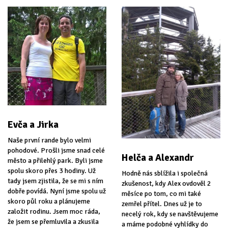
Evča a Jirka
Naše první rande bylo velmi
pohodové. Prošli jsme snad celé
Helča a Alexandr
město a přilehlý park. Byli jsme
spolu skoro přes 3 hodiny. Už
Hodně nás sblížila i společná
tady jsem zjistila, že se mi s ním
zkušenost, kdy Alex ovdověl 2
dobře povídá. Nyní jsme spolu už
měsíce po tom, co mi také
skoro půl roku a plánujeme
zemřel přítel. Dnes už je to
založit rodinu. Jsem moc ráda,
necelý rok, kdy se navštěvujeme
že jsem se přemluvila a zkusila
a máme podobné vyhlídky do