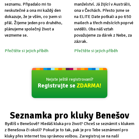
seznamu. Připadalo mi to
manželství. Já žijící v Austrálii,
neskutečné a ona mi každý den
ona v Čechách. Přesto jsme se
dokazuje, že je vším, co jsem si
na ELITE Date potkali a po 650
přál. Žijeme jeden pro druhého,
mailech a třech měsících poprvé
plánujeme společný život a
uviděli. Oba náš vztah
vezmeme se.
považujeme za dárek z Nebe, za
zázrak.
Přečtěte si jejich příběh
Přečtěte si jejich příběh
Nejste ještě registrovaní?
Registrujte se
ZDARMA!
Seznamka pro kluky Benešov
Bydlíš v Benešově? Hledáš kluka pro život? Chceš se seznámit s klukem
z Benešova či okolí? Pokud je to tak, pak je pro Tebe seznámení pro
kluky přes internet tou správnou volbou. Zaregistruj se na naší